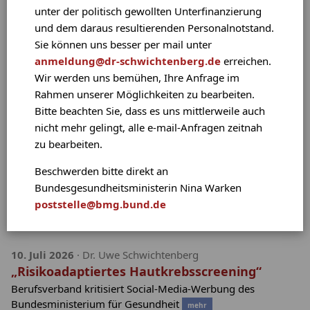
unter der politisch gewollten Unterfinanzierung
Service innerhalb von 48 Stunden eine kompetente
und dem daraus resultierenden Personalnotstand.
Einschätzung Ihres Hautproblems von Herrn Dr.
Sie können uns besser per mail unter
Schwichtenberg erhalten:
Anfrage starten
anmeldung@dr-schwichtenberg.de
erreichen.
Wir werden uns bemühen, Ihre Anfrage im
Aktuelles
Rahmen unserer Möglichkeiten zu bearbeiten.
Bitte beachten Sie, dass es uns mittlerweile auch
1. August 2026
· Dr. Uwe Schwichtenberg
nicht mehr gelingt, alle e-mail-Anfragen zeitnah
Empfehlungen der Deutschen
zu bearbeiten.
Dermatologischen Gesellschaft (DDG) zu
Medikamentenlagerung an heißen Tagen
Beschwerden bitte direkt an
Medikamente und vor allem Cremes müssen richtig
Bundesgesundheitsministerin Nina Warken
gelagert werden, damit sie ihre Wirksamkeit nicht
poststelle@bmg.bund.de
verlieren
mehr
10. Juli 2026
· Dr. Uwe Schwichtenberg
„Risikoadaptiertes Hautkrebsscreening“
Berufsverband kritisiert Social-Media-Werbung des
Bundesministerium für Gesundheit
mehr