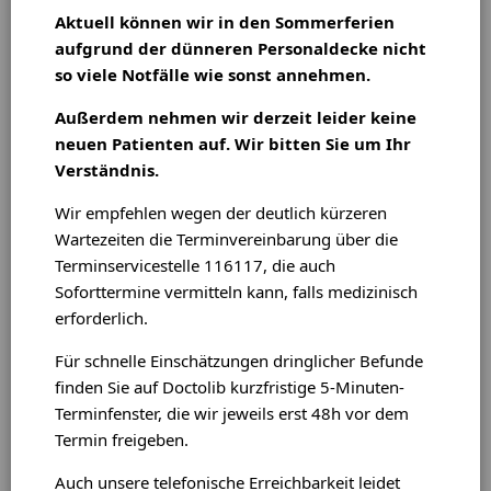
Patienten,
Aktuell können wir in den Sommerferien
aufgrund der dünneren Personaldecke nicht
Wir begrüßen Sie auf der Internetseite der
so viele Notfälle wie sonst annehmen.
Hautarztpraxis Dr. Uwe Schwichtenberg in der
Außerdem nehmen wir derzeit leider keine
Kaffeestraße in Bremen-Blumenthal. Sie finden hier
neuen Patienten auf. Wir bitten Sie um Ihr
Informationen über unser Leistungsspektrum und die
Verständnis.
zahlreichen Wahlleistungen der Praxis. Darüber hinaus
können Sie sich über unser freundliches Praxisteam,
Wir empfehlen wegen der deutlich kürzeren
die Praxisräume und unsere Sprechzeiten informieren.
Wartezeiten die Terminvereinbarung über die
Terminservicestelle 116117, die auch
Besuchen Sie auch die Rubrik Vorbereitung des
Soforttermine vermitteln kann, falls medizinisch
Praxisbesuches, um spezielle Fragebögen zu einzelnen
erforderlich.
Erkrankungen als PDF-Dokument auszudrucken. Die
Rubrik Aktuelles informiert Sie über aktuelle Themen
Für schnelle Einschätzungen dringlicher Befunde
aus der Dermatologie und aus unserer Praxis.
finden Sie auf Doctolib kurzfristige 5-Minuten-
Terminfenster, die wir jeweils erst 48h vor dem
Unter der
Telefonnummer
04 21 / 60 10 66
können Sie
Termin freigeben.
gerne einen Termin vereinbaren.
Auch unsere telefonische Erreichbarkeit leidet
Sie können als Privatleistung über diesen Online-