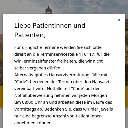
×
Liebe Patientinnen und
Patienten,
Für dringliche Termine wenden Sie sich bitte
direkt an die Terminservicestelle 116117, für die
wir Terminzeitfenster freihalten, die wir nicht
selber vergeben dürfen.
Alternativ gibt es Hausarztvermittlungsfälle mit
"Code", bei denen der Termin über den Hausarzt
vereinbart wird. Notfälle mit "Code" auf der
Startseite
Praxisbesuch
Leistungen
Über uns
Notfallüberweisung nehmen wir jeden Morgen
Service
Impressum
um 08:00 Uhr an und arbeiten diese im Laufe des
Vormittags ab. Bedenken Sie, dass wir hier jeweils
nur eine begrenzte Anzahl von Patient:innen
Liebe Patientinnen und
annehmen können.