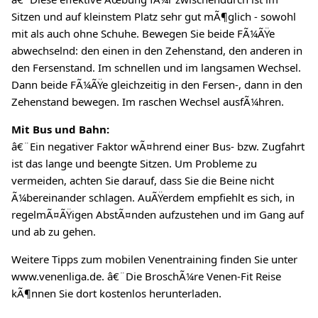
Sitzen und auf kleinstem Platz sehr gut mÃ¶glich - sowohl
mit als auch ohne Schuhe. Bewegen Sie beide FÃ¼ÃŸe
abwechselnd: den einen in den Zehenstand, den anderen in
den Fersenstand. Im schnellen und im langsamen Wechsel.
Dann beide FÃ¼ÃŸe gleichzeitig in den Fersen-, dann in den
Zehenstand bewegen. Im raschen Wechsel ausfÃ¼hren.
Mit Bus und Bahn:
â€¨Ein negativer Faktor wÃ¤hrend einer Bus- bzw. Zugfahrt
ist das lange und beengte Sitzen. Um Probleme zu
vermeiden, achten Sie darauf, dass Sie die Beine nicht
Ã¼bereinander schlagen. AuÃŸerdem empfiehlt es sich, in
regelmÃ¤ÃŸigen AbstÃ¤nden aufzustehen und im Gang auf
und ab zu gehen.
Weitere Tipps zum mobilen Venentraining finden Sie unter
www.venenliga.de. â€¨Die BroschÃ¼re Venen-Fit Reise
kÃ¶nnen Sie dort kostenlos herunterladen.