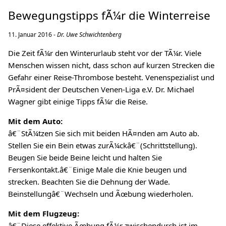
Bewegungstipps fÃ¼r die Winterreise
11. Januar 2016 -
Dr. Uwe Schwichtenberg
Die Zeit fÃ¼r den Winterurlaub steht vor der TÃ¼r. Viele
Menschen wissen nicht, dass schon auf kurzen Strecken die
Gefahr einer Reise-Thrombose besteht. Venenspezialist und
PrÃ¤sident der Deutschen Venen-Liga e.V. Dr. Michael
Wagner gibt einige Tipps fÃ¼r die Reise.
Mit dem Auto:
â€¨StÃ¼tzen Sie sich mit beiden HÃ¤nden am Auto ab.
Stellen Sie ein Bein etwas zurÃ¼ckâ€¨(Schrittstellung).
Beugen Sie beide Beine leicht und halten Sie
Fersenkontakt.â€¨Einige Male die Knie beugen und
strecken. Beachten Sie die Dehnung der Wade.
Beinstellungâ€¨Wechseln und Ãœbung wiederholen.
Mit dem Flugzeug:
â€¨Diese effektive Ãœbung fÃ¼r zwischendurch ist im